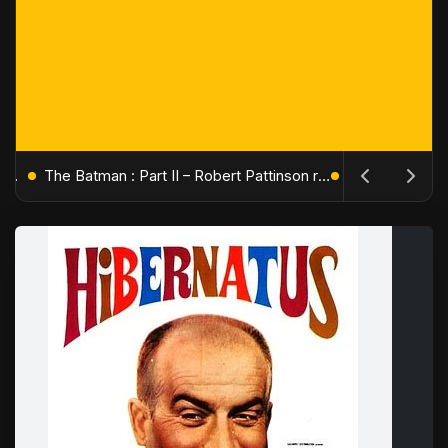
L'Âge de Glace : Le Réveil du Volcan – Manny, Sid et Diego de retour pour une aventure explosive
The Batman : Part II – Robert Pattinson replonge dans les ténèbres de Gotham dès octobre 2027