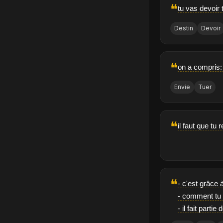
❝
tu vas devoir
Destin
Devoir
❝
on a compris: 
Envie
Tuer
❝
il faut que tu 
❝
- c'est grâce 
- comment tu s
- il fait partie