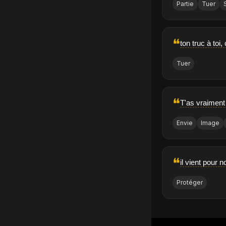
Partie
Tuer
❝
ton truc à toi
Tuer
❝
T'as vraiment 
Envie
Image
❝
il vient pour 
Protéger