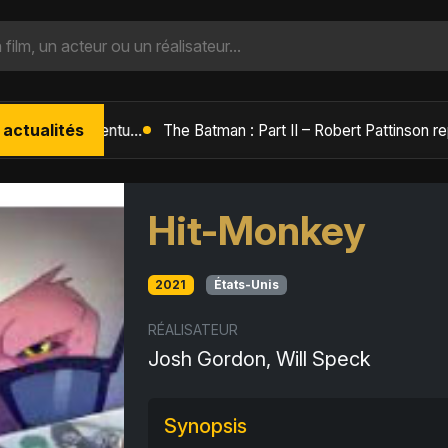
 actualités
L'Âge de Glace : Le Réveil du Volcan – Manny, Sid et Diego de retour pour une aventure explosive
Hit-Monkey
2021
États-Unis
RÉALISATEUR
Josh Gordon, Will Speck
Synopsis