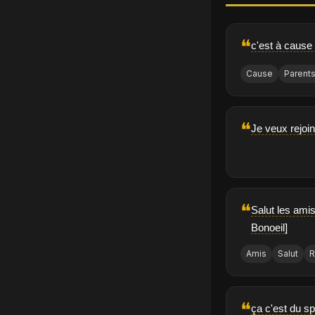
❝
c'est à cause 
Cause
Parent
❝
Je veux rejoin
❝
Salut les amis
Bonoeil]
Amis
Salut
R
❝
ça c'est du sp