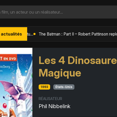
 actualités
L'Âge de Glace : Le Réveil du Volcan – Manny, Sid et Diego de retour pour une aventure explosive
Les 4 Dinosaures
Magique
1993
États-Unis
RÉALISATEUR
Phil Nibbelink