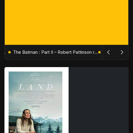
L'Âge de Glace : Le Réveil du Volcan – Manny, Sid et Diego de retour pour une aventure explosive
The Batman : Part II – Robert Pattinson replonge dans les ténèbres de Gotham dès octobre 2027