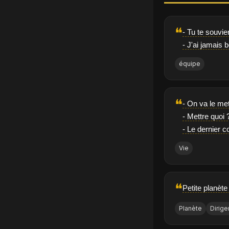
❝
- Tu te souvie
- J'ai jamais
équipe
❝
- On va le met
- Mettre quoi 
- Le dernier c
Vie
❝
Petite planète
Planète
Dirige