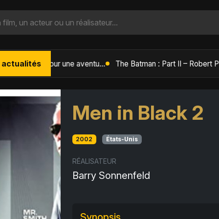
 actualités
L'Âge de Glace : Le Réveil du Volcan – Manny, Sid et Diego de retour pour une aventure explosive
Men in Black 2
2002
États-Unis
RÉALISATEUR
Barry Sonnenfeld
Synopsis