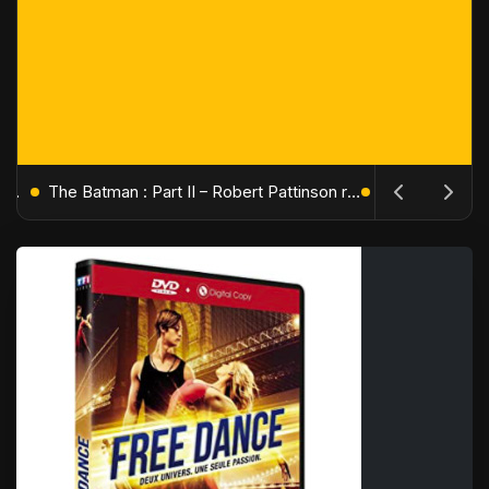
L'Âge de Glace : Le Réveil du Volcan – Manny, Sid et Diego de retour pour une aventure explosive
The Batman : Part II – Robert Pattinson replonge dans les ténèbres de Gotham dès octobre 2027