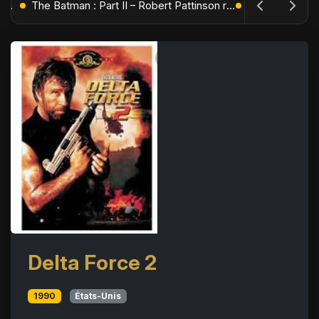
L'Âge de Glace : Le Réveil du Volcan – Manny, Sid et Diego de retour pour une aventure explosive
The Batman : Part II – Robert Pattinson replonge dans les ténèbres de Gotham dès octobre 2027
Delta Force 2
1990
États-Unis