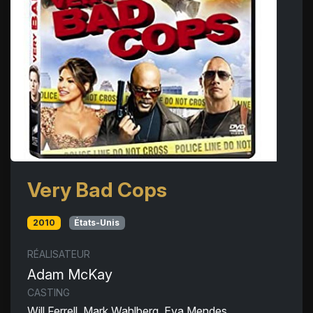
Very Bad Cops
2010
États-Unis
RÉALISATEUR
Adam McKay
CASTING
Will Ferrell, Mark Wahlberg, Eva Mendes