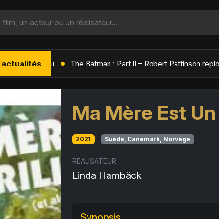
 actualités
L'Âge de Glace : Le Réveil du Volcan – Manny, Sid et Diego de retour pour une aventure explosive
Ma Mère Est Un 
2021
Suède, Danemark, Norvège
RÉALISATEUR
Linda Hambäck
Synopsis