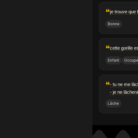
❝
je trouve que 
Bonne
❝
cette gorille 
Enfant
Occupe
❝
- tu ne me lâ
- je ne lâcher
Lâche