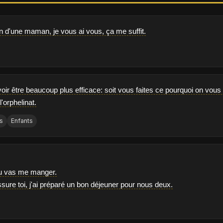
in d'une maman, je vous ai vous, ça me suffit.
oir être beaucoup plus efficace: soit vous faites ce pourquoi on vous 
l'orphelinat.
es
Enfants
 tu vas me manger.
sure toi, j'ai préparé un bon déjeuner pour nous deux.