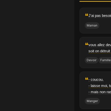
❝
J'ai pas beso
Maman
❝
vous allez dev
soit on détruit 
Devoir
Famill
❝
- coucou.
- laisse moi,
- mais non ras
Manger