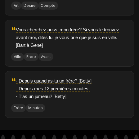
Art
Désire
Compte
❝
Vous cherchez aussi mon frère? Si vous le trouvez
avant moi, dites lui je vous prie que je suis en ville.
[Bart à Gene]
Ville
Frère
Avant
❝
- Depuis quand as-tu un frère? [Betty]
- Depuis mes 12 premières minutes.
- T'as un jumeau? [Betty]
Frère
Minutes