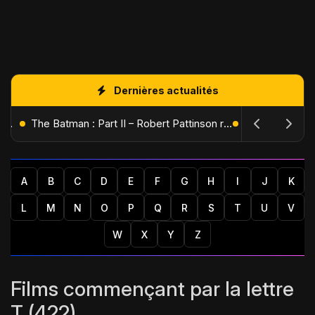
Dernières actualités
L'Âge de Glace : Le Réveil du Volcan – Manny, Sid et Diego de retour pour une aventure explosive
The Batman : Part II – Robert Pattinson replonge dans les ténèbres de Gotham dès octobre 2027
A
B
C
D
E
F
G
H
I
J
K
L
M
N
O
P
Q
R
S
T
U
V
W
X
Y
Z
Films commençant par la lettre
T (422)