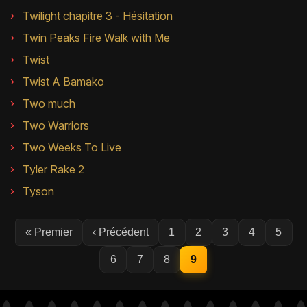
Twilight chapitre 3 - Hésitation
Twin Peaks Fire Walk with Me
Twist
Twist A Bamako
Two much
Two Warriors
Two Weeks To Live
Tyler Rake 2
Tyson
« Premier
‹ Précédent
1
2
3
4
5
6
7
8
9