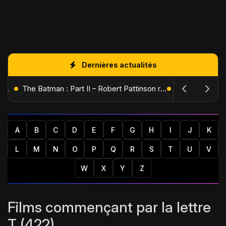
Dernières actualités
L'Âge de Glace : Le Réveil du Volcan – Manny, Sid et Diego de retour pour une aventure explosive
The Batman : Part II – Robert Pattinson replonge dans les ténèbres de Gotham dès octobre 2027
A
B
C
D
E
F
G
H
I
J
K
L
M
N
O
P
Q
R
S
T
U
V
W
X
Y
Z
Films commençant par la lettre
T (422)