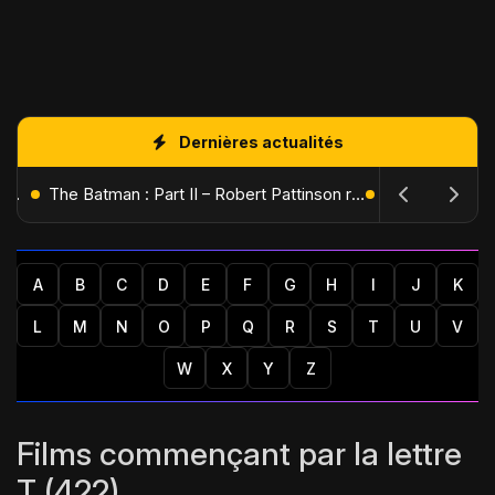
Dernières actualités
L'Âge de Glace : Le Réveil du Volcan – Manny, Sid et Diego de retour pour une aventure explosive
The Batman : Part II – Robert Pattinson replonge dans les ténèbres de Gotham dès octobre 2027
A
B
C
D
E
F
G
H
I
J
K
L
M
N
O
P
Q
R
S
T
U
V
W
X
Y
Z
Films commençant par la lettre
T (422)