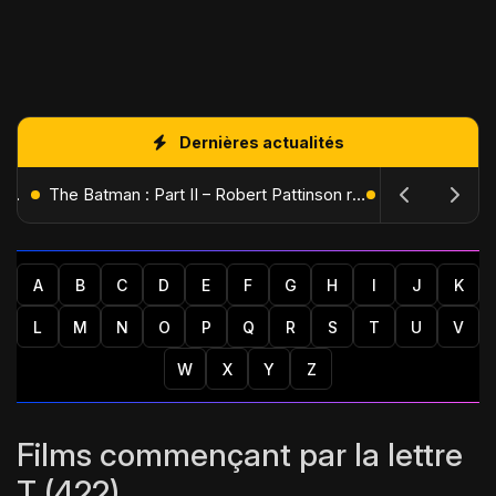
Dernières actualités
L'Âge de Glace : Le Réveil du Volcan – Manny, Sid et Diego de retour pour une aventure explosive
The Batman : Part II – Robert Pattinson replonge dans les ténèbres de Gotham dès octobre 2027
A
B
C
D
E
F
G
H
I
J
K
L
M
N
O
P
Q
R
S
T
U
V
W
X
Y
Z
Films commençant par la lettre
T (422)