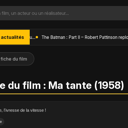
 actualités
L'Âge de Glace : Le Réveil du Volcan – Manny, Sid et Diego de retour pour une aventure explosive
 fiche du film
e du film : Ma tante (1958)
, l'ivresse de la vitesse !
se