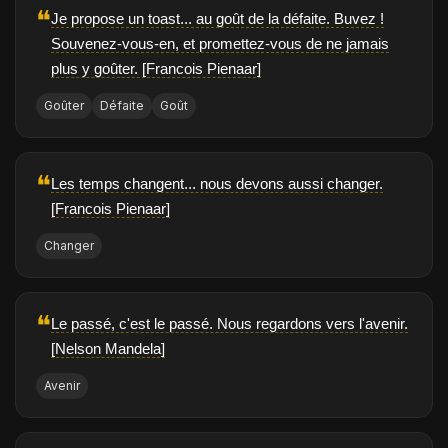
❝
Je propose un toast... au goût de la défaite. Buvez !
Souvenez-vous-en, et promettez-vous de ne jamais
plus y goûter. [Francois Pienaar]
Goûter
Défaite
Goût
❝
Les temps changent... nous devons aussi changer.
[Francois Pienaar]
Changer
❝
Le passé, c'est le passé. Nous regardons vers l'avenir.
[Nelson Mandela]
Avenir