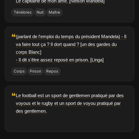
Le capitaine de mon âme. [Nelson Mandela]
Ténèbres
Nuit
Maître
❝
(parlant de l'emploi du temps du président Mandela) - Il
va faire tout ça ? Il dort quand ? [un des gardes du
corps Blanc]
- Il dit s'être assez reposé en prison. [Linga]
Corps
Prison
Repos
❝
Le football est un sport de gentlemen pratiqué par des
voyous et le rugby et un sport de voyou pratiqué par
des gentlemen.