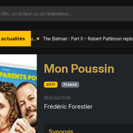
 actualités
L'Âge de Glace : Le Réveil du Volcan – Manny, Sid et Diego de retour pour une aventure explosive
Mon Poussin
2017
France
RÉALISATEUR
Frédéric Forestier
Synopsis