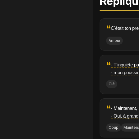
Répliqu
❝
C'était ton pr
Amour
❝
- T'inquiète p
- mon poussin?
Clé
❝
- Maintenant, 
- Oui, à gran
Coup
Mainten