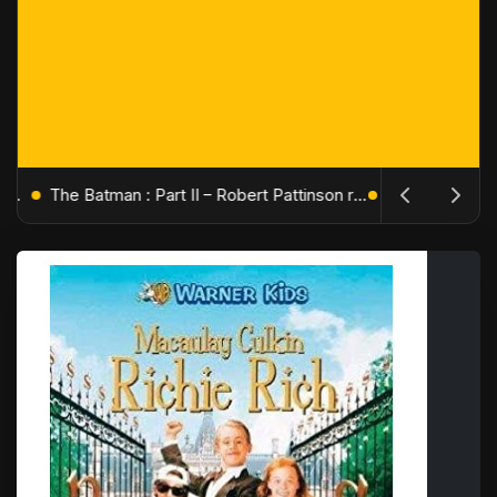
L'Âge de Glace : Le Réveil du Volcan – Manny, Sid et Diego de retour pour une aventure explosive
The Batman : Part II – Robert Pattinson replonge dans les ténèbres de Gotham dès octobre 2027