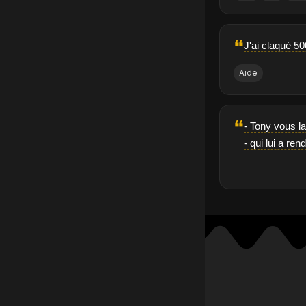
❝
J'ai claqué 50
Aide
❝
- Tony vous la
- qui lui a re