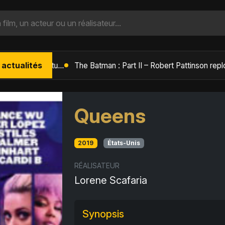
 actualités
L'Âge de Glace : Le Réveil du Volcan – Manny, Sid et Diego de retour pour une aventure explosive
Queens
2019
États-Unis
RÉALISATEUR
Lorene Scafaria
Synopsis