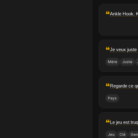
❝
Ankle Hook. K
❝
Je veux juste
Mère
Juste
❝
Regarde ce que
Pays
❝
Le jeu est tru
Jeu
Clé
Gen