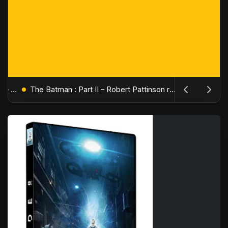
L'Âge de Glace : Le Réveil du Volcan – Manny, Sid et Diego de retour pour une aventure explosive
The Batman : Part II – Robert Pattinson replonge dans les ténèbres de Gotham dès octobre 2027