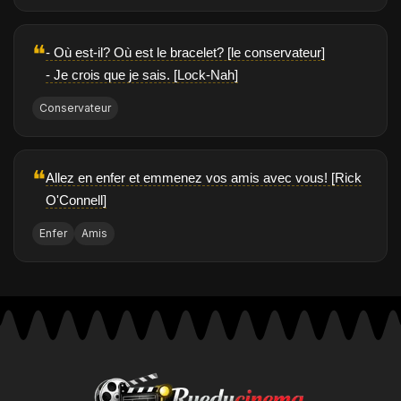
❝
- Où est-il? Où est le bracelet? [le conservateur]
- Je crois que je sais. [Lock-Nah]
Conservateur
❝
Allez en enfer et emmenez vos amis avec vous! [Rick
O'Connell]
Enfer
Amis