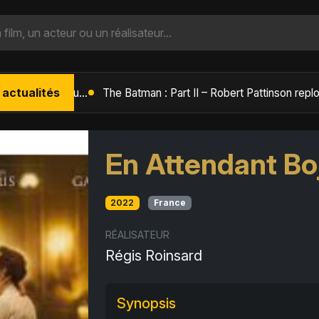
 actualités
L'Âge de Glace : Le Réveil du Volcan – Manny, Sid et Diego de retour pour une aventure explosive
En Attendant Bo
2022
France
RÉALISATEUR
Régis Roinsard
Synopsis