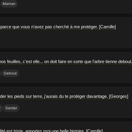
Maman
parce que vous n'avez pas cherché à me protéger. [Camille]
os feuilles, c'est elle... on doit faire en sorte que l'arbre tienne debou
Debout
rder les pieds sur terre, j'aurais du te protéger davantage. [Georges]
r
Garder
ité est triste, apportez moi une belle histoire. [Camille]