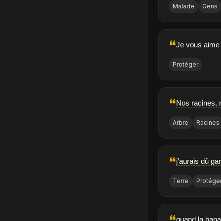
Malade
Gens
❝
Je vous aime 
Protéger
❝
Nos racines, n
Arbre
Racines
❝
j'aurais dû ga
Terre
Protége
❝
quand la banal