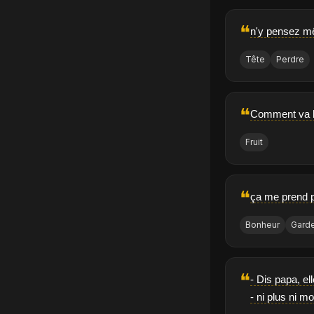
❝
n'y pensez mêm
Tête
Perdre
❝
Comment va le
Fruit
❝
ça me prend p
Bonheur
Gard
❝
- Dis papa, e
- ni plus ni m