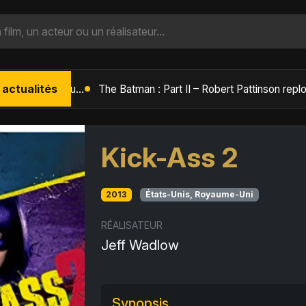
 actualités
L'Âge de Glace : Le Réveil du Volcan – Manny, Sid et Diego de retour pour une aventure explosive
Kick-Ass 2
2013
États-Unis, Royaume-Uni
RÉALISATEUR
Jeff Wadlow
Synopsis