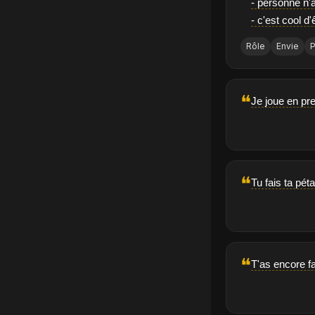
- personne n'a
- c'est cool d
Rôle
Envie
❝
Je joue en pre
❝
Tu fais ta pét
❝
T'as encore fa