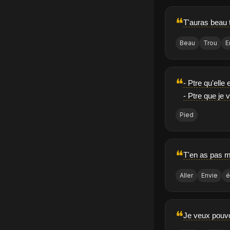
❝
T'auras beau 
Beau
Trou
E
❝
- Ptre qu'elle 
- Ptre que je 
Pied
❝
T'en as pas ma
Aller
Envie
é
❝
Je veux pouvo