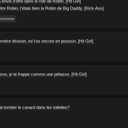
 envie d'être dans le rôle de Robin. [Hit Girl]
'être Robin, t'étais bien la Robin de Big Daddy. [Kick-Ass]
Personne
mière division, toi t'es encore en poussin. [Hit Girl]
asse, je te frappe comme une pétasse. [Hit Girl]
it tomber le canard dans les toilettes?