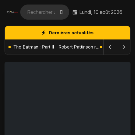
Lundi, 10 août 2026
Dernières actualités
L'Âge de Glace : Le Réveil du Volcan – Manny, Sid et Diego de retour pour une aventure explosive
The Batman : Part II – Robert Pattinson replonge dans les ténèbres de Gotham dès octobre 2027