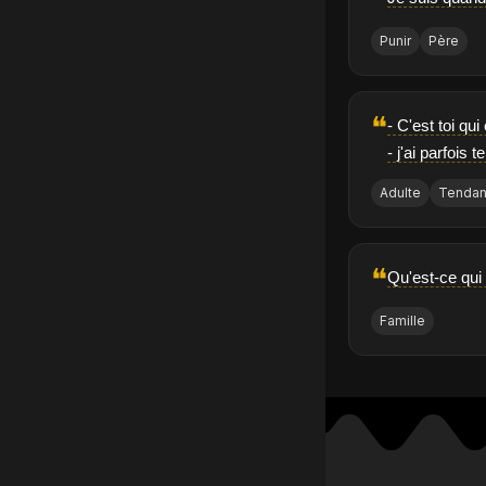
Punir
Père
❝
- C'est toi qu
- j'ai parfois 
Adulte
Tenda
❝
Qu'est-ce qui
Famille