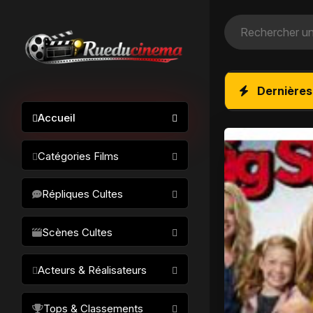
Dernières
Accueil
Catégories Films
Action / Aventure
Répliques Cultes
Science-fiction
Drame / Thriller
Scènes Cultes
Comédie/humour
Acteurs & Réalisateurs
Horreur
Fantastique
Réalisateurs
Tops & Classements