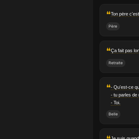
❝
Ton père c'es
Père
❝
Ça fait pas l
Retraite
❝
- Qu'est-ce qu
- tu parles de
- Toi.
Belle
❝
Je suis quand