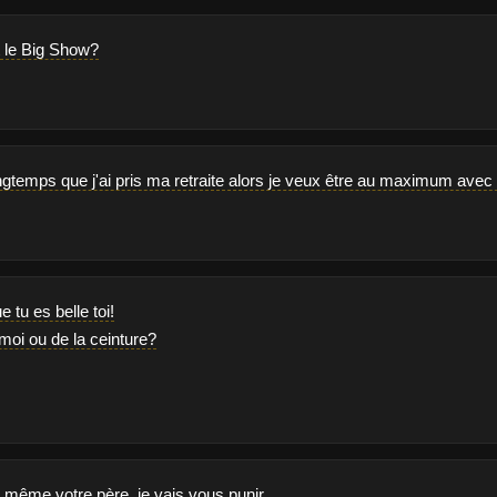
t le Big Show?
ongtemps que j'ai pris ma retraite alors je veux être au maximum avec
e tu es belle toi!
 moi ou de la ceinture?
 même votre père, je vais vous punir.