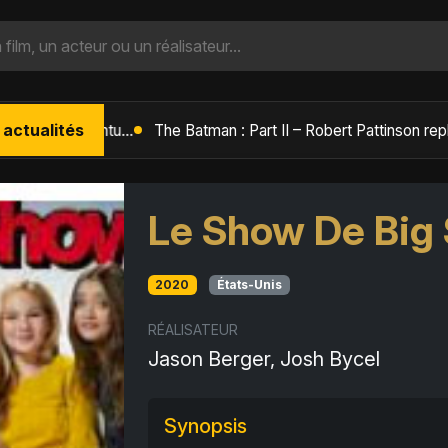
 actualités
L'Âge de Glace : Le Réveil du Volcan – Manny, Sid et Diego de retour pour une aventure explosive
Le Show De Big
2020
États-Unis
RÉALISATEUR
Jason Berger, Josh Bycel
Synopsis