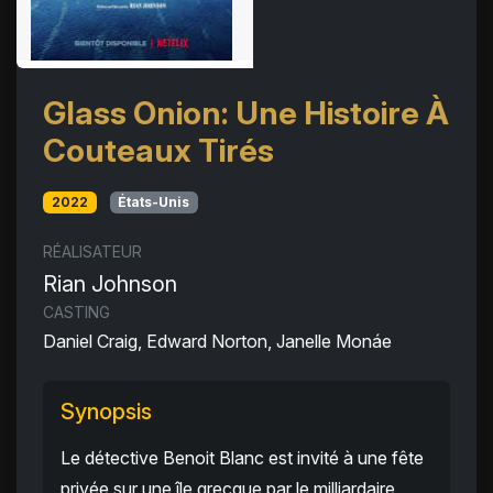
Glass Onion: Une Histoire À
Couteaux Tirés
2022
États-Unis
RÉALISATEUR
Rian Johnson
CASTING
Daniel Craig, Edward Norton, Janelle Monáe
Synopsis
Le détective Benoit Blanc est invité à une fête
privée sur une île grecque par le milliardaire