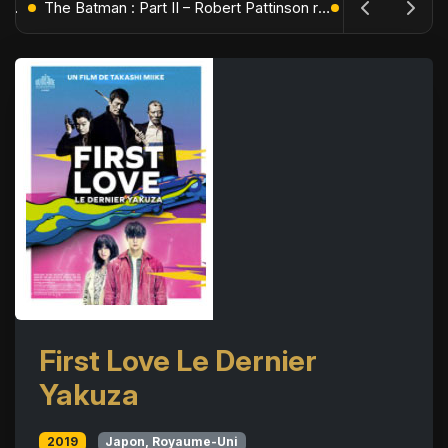
L'Âge de Glace : Le Réveil du Volcan – Manny, Sid et Diego de retour pour une aventure explosive
The Batman : Part II – Robert Pattinson replonge dans les ténèbres de Gotham dès octobre 2027
First Love Le Dernier
Yakuza
2019
Japon, Royaume-Uni