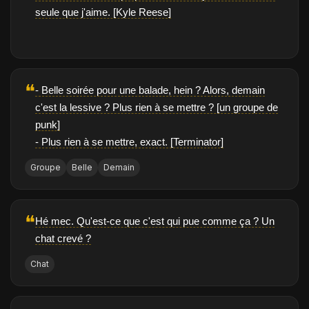
seule que j'aime. [Kyle Reese]
❝
- Belle soirée pour une balade, hein ? Alors, demain
c'est la lessive ? Plus rien à se mettre ? [un groupe de
punk]
- Plus rien à se mettre, exact. [Terminator]
Groupe
Belle
Demain
❝
Hé mec. Qu'est-ce que c'est qui pue comme ça ? Un
chat crevé ?
Chat