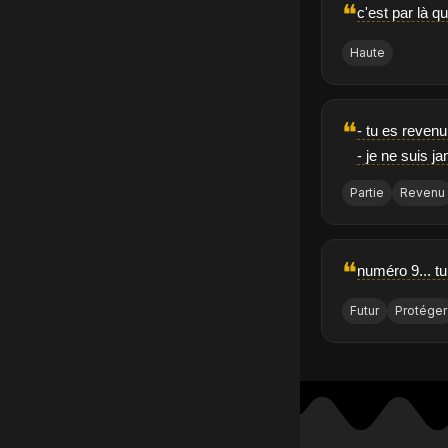
❝
c'est par là q
Haute
❝
- tu es revenu
- je ne suis ja
Partie
Revenu
❝
numéro 9... tu
Futur
Protéger