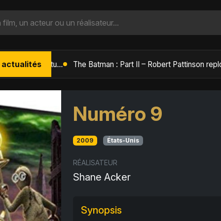
 actualités
L'Âge de Glace : Le Réveil du Volcan – Manny, Sid et Diego de retour pour une aventure explosive
Numéro 9
2009
États-Unis
RÉALISATEUR
Shane Acker
Synopsis