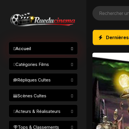
Dernières
Accueil
Catégories Films
Action / Aventure
Répliques Cultes
Science-fiction
Drame / Thriller
Scènes Cultes
Comédie/humour
Acteurs & Réalisateurs
Horreur
Fantastique
Réalisateurs
Tops & Classements