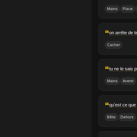
Mains
Place
❝
on arrête de t
Cacher
❝
tu ne le sais 
Mains
Avenir
❝
qu'est ce que 
Bête
Dehors