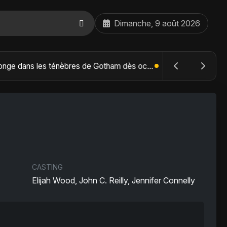
Dimanche, 9 août 2026
The Batman : Part II – Robert Pattinson replonge dans les ténèbres de Gotham dès octobre 2027
CASTING
Elijah Wood, John C. Reilly, Jennifer Connelly