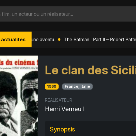
 actualités
L'Âge de Glace : Le Réveil du Volcan – Manny, Sid et Diego de retour pour une aventure explosive
Le clan des Sici
1969
France, Italie
RÉALISATEUR
Henri Verneuil
Synopsis