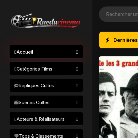
Dernières
Accueil
Catégories Films
Action / Aventure
Répliques Cultes
Science-fiction
Drame / Thriller
Scènes Cultes
Comédie/humour
Acteurs & Réalisateurs
Horreur
Fantastique
Réalisateurs
Tops & Classements