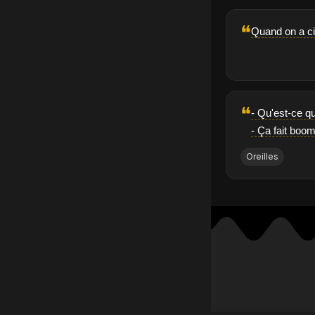
❝
Quand on a cin
❝
- Qu'est-ce qu
- Ça fait boom
Oreilles