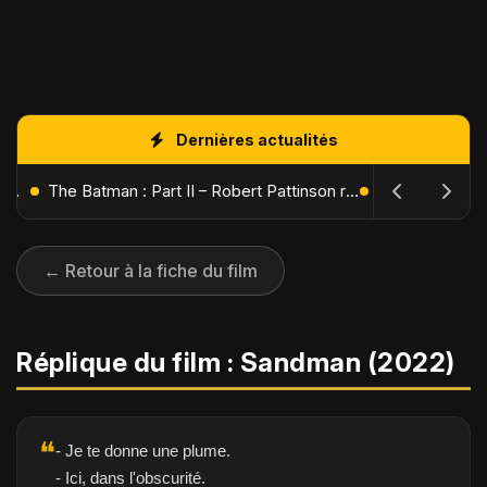
Dernières actualités
L'Âge de Glace : Le Réveil du Volcan – Manny, Sid et Diego de retour pour une aventure explosive
The Batman : Part II – Robert Pattinson replonge dans les ténèbres de Gotham dès octobre 2027
← Retour à la fiche du film
Réplique du film : Sandman (2022)
❝
- Je te donne une plume.
- Ici, dans l'obscurité.