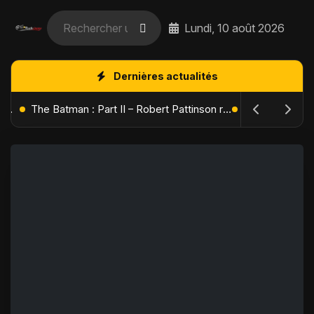
Lundi, 10 août 2026
Dernières actualités
L'Âge de Glace : Le Réveil du Volcan – Manny, Sid et Diego de retour pour une aventure explosive
The Batman : Part II – Robert Pattinson replonge dans les ténèbres de Gotham dès octobre 2027