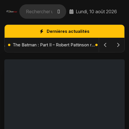
Lundi, 10 août 2026
Dernières actualités
L'Âge de Glace : Le Réveil du Volcan – Manny, Sid et Diego de retour pour une aventure explosive
The Batman : Part II – Robert Pattinson replonge dans les ténèbres de Gotham dès octobre 2027