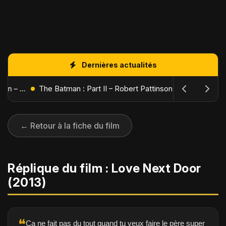
Dernières actualités
L'Âge de Glace : Le Réveil du Volcan – Manny, Sid et Diego de retour pour une aventure explosive
The Batman : Part II – Robert Pattinson replonge dans les ténèbres de Gotham dès octobre 2027
← Retour à la fiche du film
Réplique du film : Love Next Door
(2013)
❝
Ça ne fait pas du tout quand tu veux faire le père super