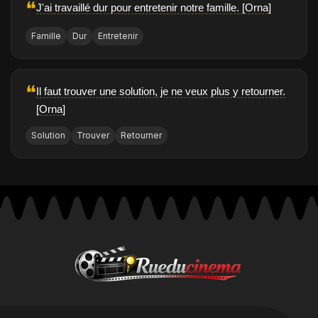
❝
J'ai travaillé dur pour entretenir notre famille. [Orna]
Famille
Dur
Entretenir
❝
Il faut trouver une solution, je ne veux plus y retourner.
[Orna]
Solution
Trouver
Retourner