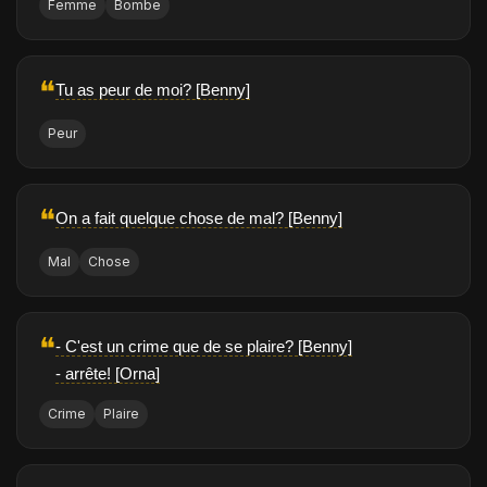
Femme
Bombe
❝
Tu as peur de moi? [Benny]
Peur
❝
On a fait quelque chose de mal? [Benny]
Mal
Chose
❝
- C'est un crime que de se plaire? [Benny]
- arrête! [Orna]
Crime
Plaire