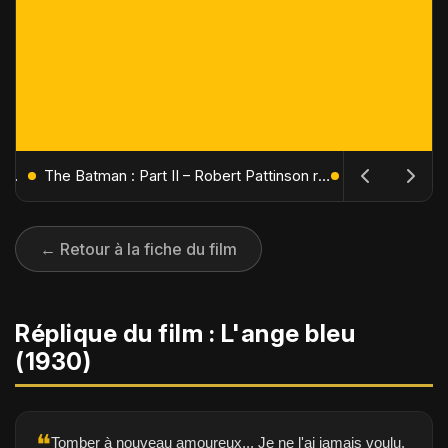
L'Âge de Glace : Le Réveil du Volcan – Manny, Sid et Diego de retour pour une aventure explosive
The Batman : Part II – Robert Pattinson replonge dans les ténèbres de Gotham dès octobre 2027
← Retour à la fiche du film
Réplique du film : L'ange bleu
(1930)
❝
Tomber à nouveau amoureux... Je ne l'ai jamais voulu.