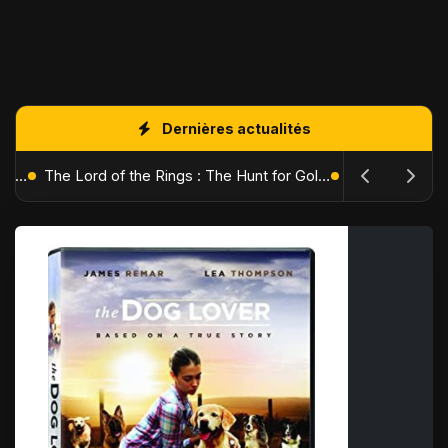
Dernières actualités
The Batman : Part II – Robert Pattinson replonge dans les ténèbres de Gotham dès octobre 2027
The Lord of the Rings : The Hunt for Gollum – Peter Jackson replonge dans la Terre du Milieu en 2027