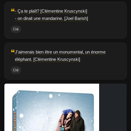
❝
- Ça te plaît? [Clémentine Kruscynski]
- on dirait une mandarine. [Joel Barish]
Clé
❝
J'aimerais bien être un monumental, un énorme
éléphant. [Clémentine Kruscynski]
Clé