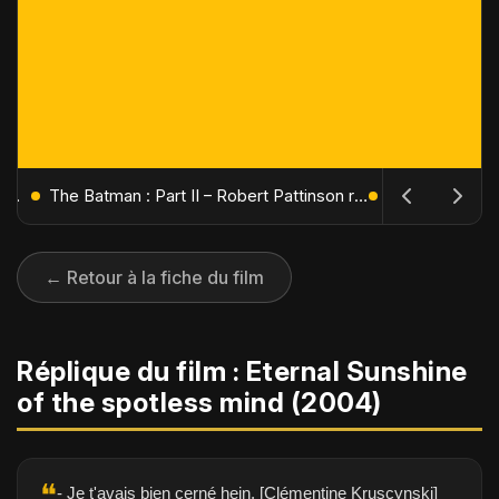
L'Âge de Glace : Le Réveil du Volcan – Manny, Sid et Diego de retour pour une aventure explosive
The Batman : Part II – Robert Pattinson replonge dans les ténèbres de Gotham dès octobre 2027
← Retour à la fiche du film
Réplique du film : Eternal Sunshine
of the spotless mind (2004)
❝
- Je t'avais bien cerné hein. [Clémentine Kruscynski]