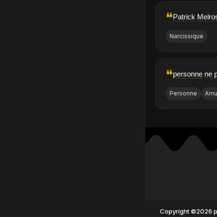
❝
Patrick Melros
Narcissique
❝
personne ne p
Personne
Amu
Copyright ©2026 