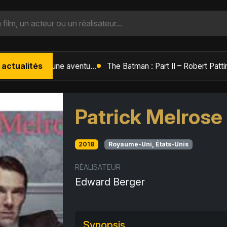
 actualités
L'Âge de Glace : Le Réveil du Volcan – Manny, Sid et Diego de retour pour une aventure explosive
Patrick Melrose
2018
Royaume-Uni, États-Unis
RÉALISATEUR
Edward Berger
Synopsis