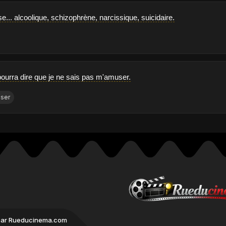
e... alcoolique, schizophrène, narcissique, suicidaire.
ourra dire que je ne sais pas m'amuser.
ser
par Rueducinema.com