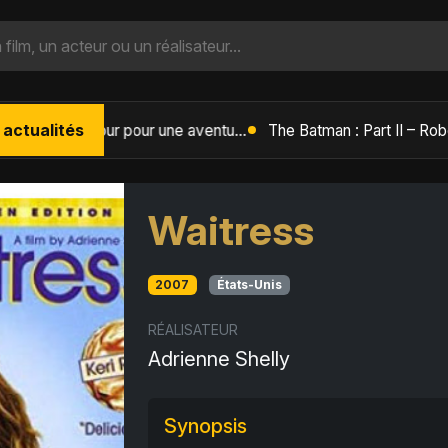
 actualités
L'Âge de Glace : Le Réveil du Volcan – Manny, Sid et Diego de retour pour une aventure explosive
Waitress
2007
États-Unis
RÉALISATEUR
Adrienne Shelly
Synopsis