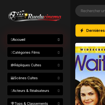
Dernières
Accueil
Catégories Films
Action / Aventure
Répliques Cultes
Science-fiction
Drame / Thriller
Scènes Cultes
Comédie/humour
Acteurs & Réalisateurs
Horreur
Fantastique
Réalisateurs
Tops & Classements