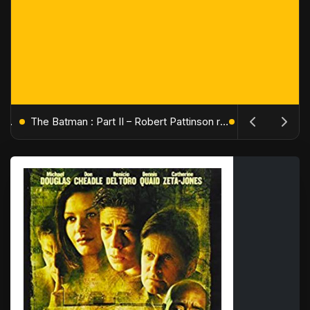
L'Âge de Glace : Le Réveil du Volcan – Manny, Sid et Diego de retour pour une aventure explosive
The Batman : Part II – Robert Pattinson replonge dans les ténèbres de Gotham dès octobre 2027