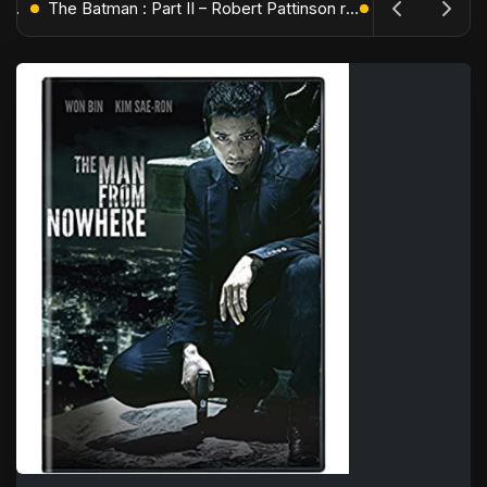
L'Âge de Glace : Le Réveil du Volcan – Manny, Sid et Diego de retour pour une aventure explosive
The Batman : Part II – Robert Pattinson replonge dans les ténèbres de Gotham dès octobre 2027