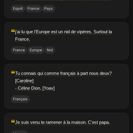
Esprit
France
Pays
❝
j'ai lu que l'Europe est un nid de vipères. Surtout la
France.
France
Europe
Nid
❝
Tu connais qui comme français à part nous deux?
[Caroline]
- Céline Dion. [Yoav]
Français
❝
Je suis venu te ramener à la maison. C'est papa.