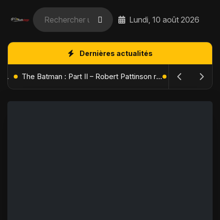
Lundi, 10 août 2026
Dernières actualités
L'Âge de Glace : Le Réveil du Volcan – Manny, Sid et Diego de retour pour une aventure explosive
The Batman : Part II – Robert Pattinson replonge dans les ténèbres de Gotham dès octobre 2027