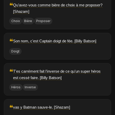
❝
Qu'avez-vous comme bière de choix à me proposer?
[Shazam]
Choix
Bière
Proposer
❝
Son nom, c'est Captain doigt de fée. [Billy Batson]
Doigt
❝
T'es carrément fait l'inverse de ce qu'un super héros
est cessé faire. [Billy Batson]
Héros
Inverse
❝
vas y Batman sauve-le. [Shazam]