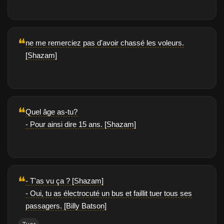
❝
ne me remerciez pas d'avoir chassé les voleurs.
[Shazam]
❝
Quel âge as-tu?
- Pour ainsi dire 15 ans. [Shazam]
❝
- T'as vu ça ? [Shazam]
- Oui, tu as électrocuté un bus et faillit tuer tous ses
passagers. [Billy Batson]