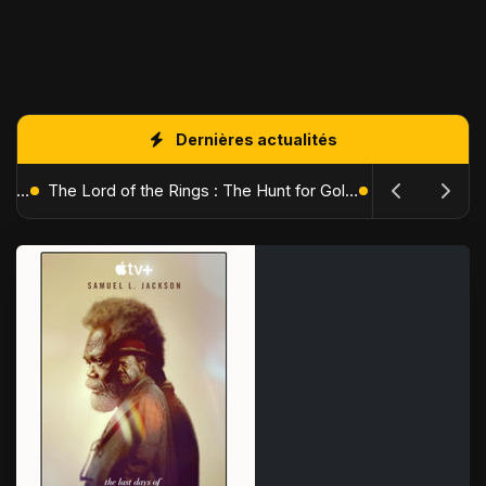
Dernières actualités
The Batman : Part II – Robert Pattinson replonge dans les ténèbres de Gotham dès octobre 2027
The Lord of the Rings : The Hunt for Gollum – Peter Jackson replonge dans la Terre du Milieu en 2027