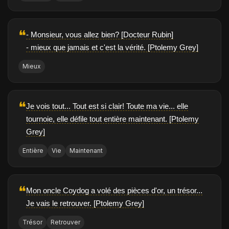
❝
- Monsieur, vous allez bien? [Docteur Rubin]
- mieux que jamais et c'est la vérité. [Ptolemy Grey]
Mieux
❝
Je vois tout... Tout est si clair! Toute ma vie... elle
tournoie, elle défile tout entière maintenant. [Ptolemy
Grey]
Entière
Vie
Maintenant
❝
Mon oncle Coydog a volé des pièces d'or, un trésor...
Je vais le retrouver. [Ptolemy Grey]
Trésor
Retrouver