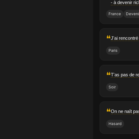
- à devenir ri
France
Deveni
❝
J'ai rencontré
Paris
❝
T'as pas de r
Soir
❝
On ne naît pas
Hasard