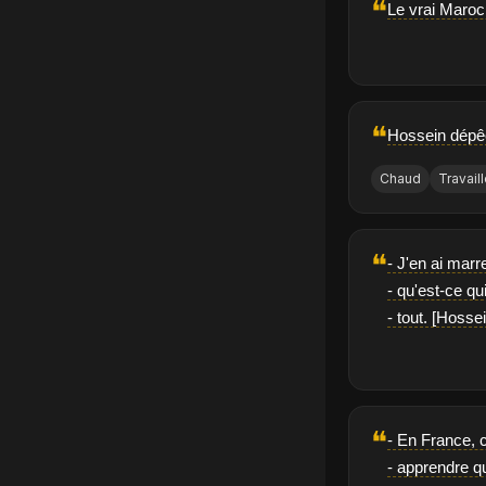
❝
Le vrai Maroc 
❝
Hossein dépêche
Chaud
Travaill
❝
- J'en ai marre
- qu'est-ce qu
- tout. [Hosse
❝
- En France, c
- apprendre q