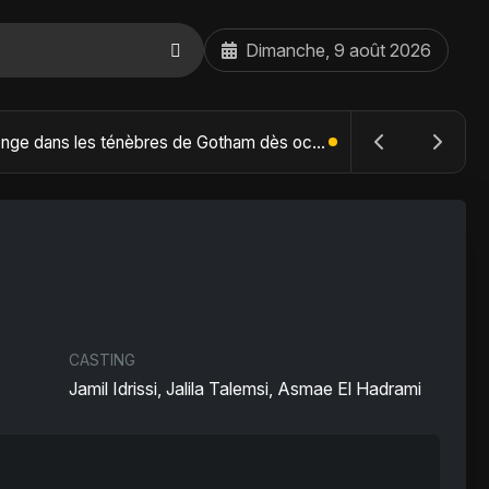
Dimanche, 9 août 2026
The Batman : Part II – Robert Pattinson replonge dans les ténèbres de Gotham dès octobre 2027
CASTING
Jamil Idrissi, Jalila Talemsi, Asmae El Hadrami