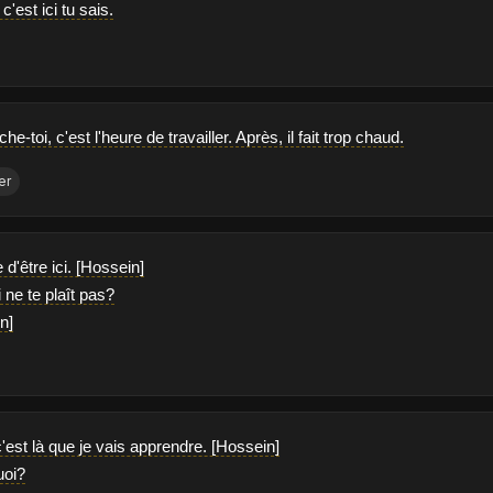
c'est ici tu sais.
-toi, c'est l'heure de travailler. Après, il fait trop chaud.
er
 d'être ici. [Hossein]
i ne te plaît pas?
in]
'est là que je vais apprendre. [Hossein]
uoi?