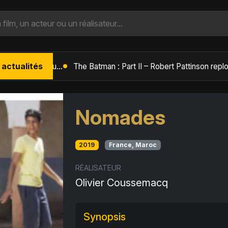
 actualités
L'Âge de Glace : Le Réveil du Volcan – Manny, Sid et Diego de retour pour une aventure explosive
Nomades
2019
France, Maroc
RÉALISATEUR
Olivier Coussemacq
Synopsis