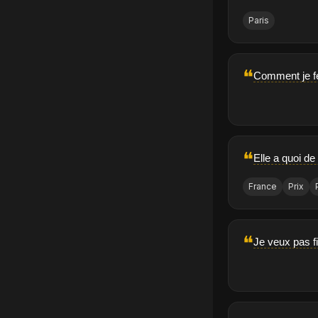
Paris
❝
Comment je fer
❝
Elle a quoi de
France
Prix
❝
Je veux pas fi