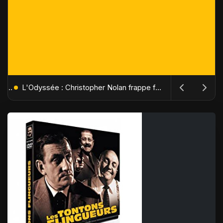
Terminator 2 revient au cinéma en 4K restauré pour son 35e anniversaire : "I'll be back" tenait sa promesse
L'Odyssée : Christopher Nolan frappe fort avec son film le plus spectaculaire