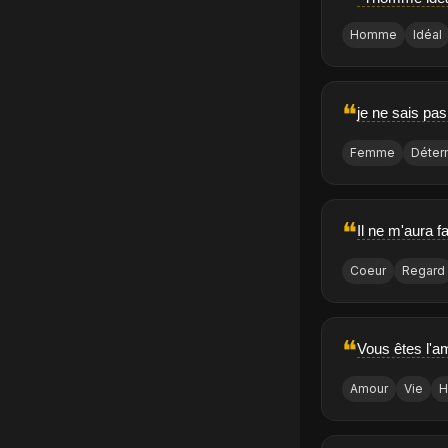
Homme
Idéal
❝
je ne sais pas
Femme
Déter
❝
Il ne m'aura 
Coeur
Regard
❝
Vous êtes l'a
Amour
Vie
H