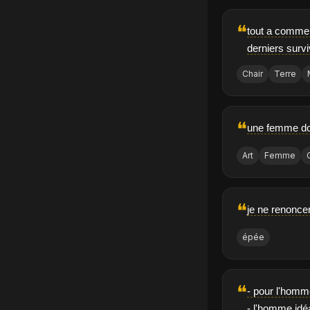
❝
tout a commen
derniers survi
Chair
Terre
❝
une femme doi
Art
Femme
❝
je ne renonce
épée
❝
- pour l'homme
- l'homme idé