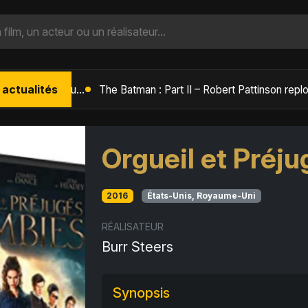
 actualités
L'Âge de Glace : Le Réveil du Volcan – Manny, Sid et Diego de retour pour une aventure explosive
Orgueil et Préj
2016
États-Unis, Royaume-Uni
RÉALISATEUR
Burr Steers
Synopsis