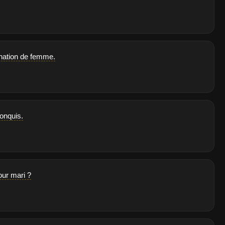
mination de femme.
conquis.
our mari ?