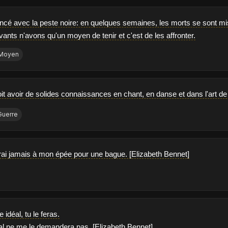
cé avec la peste noire: en quelques semaines, les morts se sont mis 
vants n'avons qu'un moyen de tenir et c'est de les affronter.
Moyen
t avoir de solides connaissances en chant, en danse et dans l'art de 
Guerre
rai jamais à mon épée pour une bague. [Elizabeth Bennet]
 idéal, tu le feras.
al ne me le demandera pas. [Elizabeth Bennet]