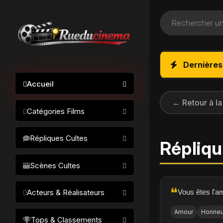
Dernières
Accueil
← Retour à la
Catégories Films
Action / Aventure
Répliques Cultes
Répliqu
Science-fiction
Drame / Thriller
Scènes Cultes
Comédie/humour
❝
Vous êtes l'a
Acteurs & Réalisateurs
Horreur
Fantastique
Amour
Honneu
Réalisateurs
Tops & Classements