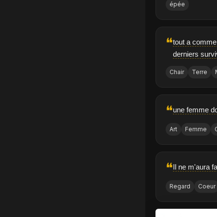
épée
❝
tout a commen
derniers survi
Chair
Terre
❝
une femme doi
Art
Femme
❝
Il ne m'aura 
Regard
Coeur