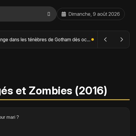
Dimanche, 9 août 2026
The Batman : Part II – Robert Pattinson replonge dans les ténèbres de Gotham dès octobre 2027
ugés et Zombies (2016)
our mari ?