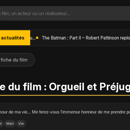
 actualités
L'Âge de Glace : Le Réveil du Volcan – Manny, Sid et Diego de retour pour une aventure explosive
 fiche du film
e du film : Orgueil et Préj
mour de ma vie... Me ferez-vous l'immense honneur de me prendre p
r
Mari
Vie